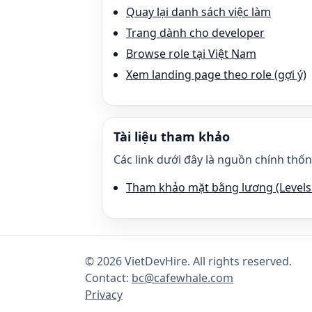
Quay lại danh sách việc làm
Trang dành cho developer
Browse role tại Việt Nam
Xem landing page theo role (gợi ý)
Tài liệu tham khảo
Các link dưới đây là nguồn chính thốn
Tham khảo mặt bằng lương (Levels.
©
2026
VietDevHire
. All rights reserved.
Contact:
bc@cafewhale.com
Privacy