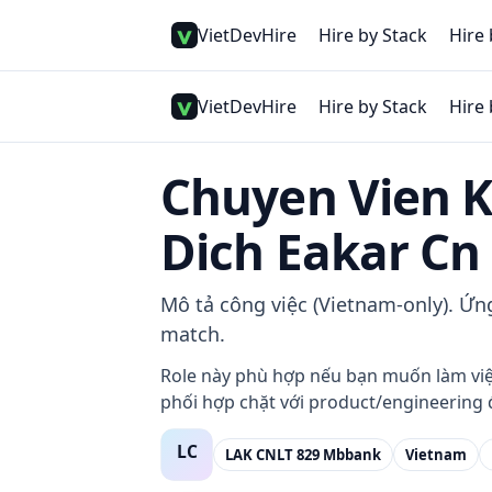
VietDevHire
Hire by Stack
Hire 
VietDevHire
Hire by Stack
Hire 
Chuyen Vien 
Dich Eakar Cn
Mô tả công việc (Vietnam-only). Ứn
match.
Role này phù hợp nếu bạn muốn làm việc 
phối hợp chặt với product/engineering đ
LAK CNLT 829 Mbbank
Vietnam