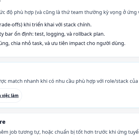
?
mức độ phù hợp (và cũng là thứ team thường kỳ vọng ở ứng 
ade-offs) khi triển khai với stack chính.
y bar ổn định: test, logging, và rollback plan.
ng, chia nhỏ task, và ưu tiên impact cho người dùng.
ợc match nhanh khi có nhu cầu phù hợp với role/stack của
 việc làm
re
hêm job tương tự, hoặc chuẩn bị tốt hơn trước khi ứng tuyể