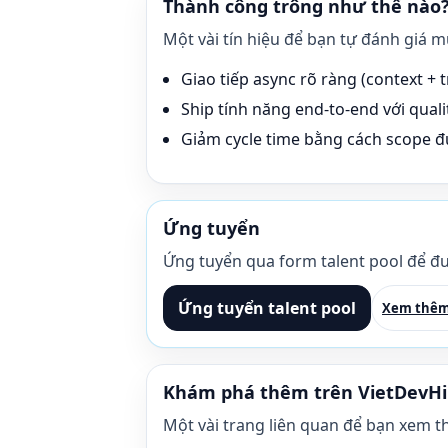
Thành công trông như thế nào
Một vài tín hiệu để bạn tự đánh giá 
Giao tiếp async rõ ràng (context + tr
Ship tính năng end-to-end với qualit
Giảm cycle time bằng cách scope đú
Ứng tuyển
Ứng tuyển qua form talent pool để đư
Ứng tuyển talent pool
Xem thêm
Khám phá thêm trên VietDevHi
Một vài trang liên quan để bạn xem t