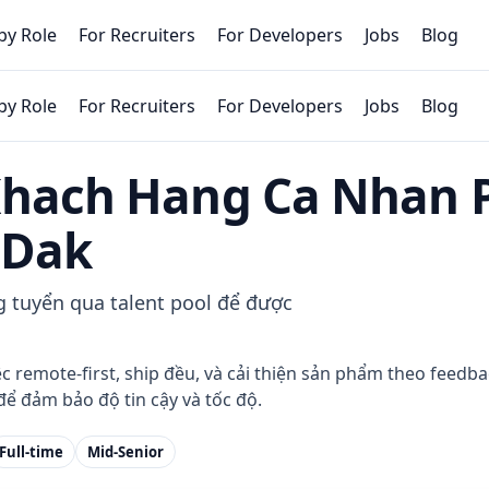
by Role
For Recruiters
For Developers
Jobs
Blog
by Role
For Recruiters
For Developers
Jobs
Blog
Khach Hang Ca Nhan 
 Dak
g tuyển qua talent pool để được
remote-first, ship đều, và cải thiện sản phẩm theo feedbac
ể đảm bảo độ tin cậy và tốc độ.
Full-time
Mid-Senior