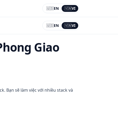
🇺🇸
EN
🇻🇳
VI
Current:
VI
🇺🇸
EN
🇻🇳
VI
Current:
VI
Phong Giao
k. Bạn sẽ làm việc với nhiều stack và