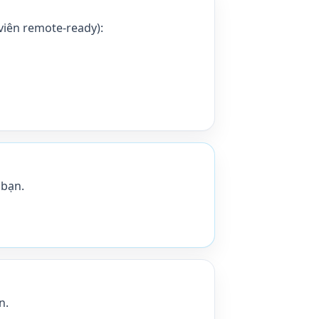
viên remote-ready):
 bạn.
n.