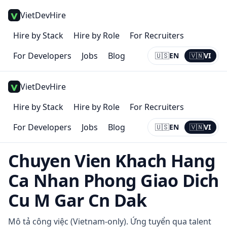
VietDevHire
Hire by Stack
Hire by Role
For Recruiters
For Developers
Jobs
Blog
🇺🇸
EN
🇻🇳
VI
Current:
VI
VietDevHire
Hire by Stack
Hire by Role
For Recruiters
For Developers
Jobs
Blog
🇺🇸
EN
🇻🇳
VI
Current:
VI
Chuyen Vien Khach Hang
Ca Nhan Phong Giao Dich
Cu M Gar Cn Dak
Mô tả công việc (Vietnam-only). Ứng tuyển qua talent