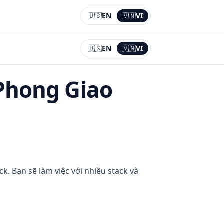
🇺🇸
EN
🇻🇳
VI
Current:
VI
🇺🇸
EN
🇻🇳
VI
Current:
VI
Phong Giao
k. Bạn sẽ làm việc với nhiều stack và