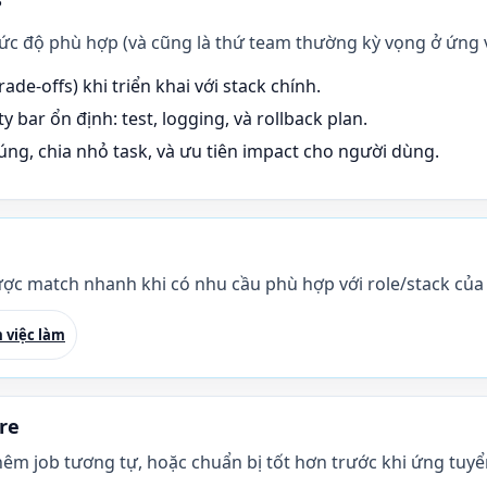
?
mức độ phù hợp (và cũng là thứ team thường kỳ vọng ở ứng 
ade-offs) khi triển khai với stack chính.
y bar ổn định: test, logging, và rollback plan.
ng, chia nhỏ task, và ưu tiên impact cho người dùng.
ợc match nhanh khi có nhu cầu phù hợp với role/stack của
 việc làm
re
hêm job tương tự, hoặc chuẩn bị tốt hơn trước khi ứng tuyể