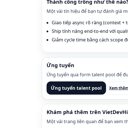
Thành công trông như thế nào
Một vài tín hiệu để bạn tự đánh giá 
Giao tiếp async rõ ràng (context + tr
Ship tính năng end-to-end với qualit
Giảm cycle time bằng cách scope đú
Ứng tuyển
Ứng tuyển qua form talent pool để đư
Ứng tuyển talent pool
Xem thêm
Khám phá thêm trên VietDevHi
Một vài trang liên quan để bạn xem t