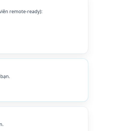
viên remote-ready):
 bạn.
n.