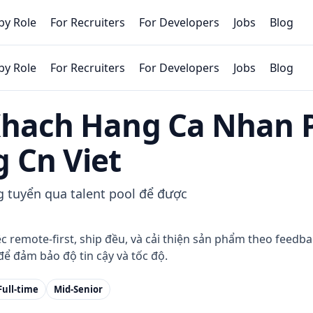
by Role
For Recruiters
For Developers
Jobs
Blog
by Role
For Recruiters
For Developers
Jobs
Blog
Khach Hang Ca Nhan 
 Cn Viet
g tuyển qua talent pool để được
remote-first, ship đều, và cải thiện sản phẩm theo feedbac
ể đảm bảo độ tin cậy và tốc độ.
Full-time
Mid-Senior