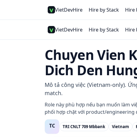
VietDevHire
Hire by Stack
Hire 
VietDevHire
Hire by Stack
Hire 
Chuyen Vien 
Dich Den Hung
Mô tả công việc (Vietnam-only). Ứn
match.
Role này phù hợp nếu bạn muốn làm việc 
phối hợp chặt với product/engineering đ
TRI CNLT 709 Mbbank
Vietnam