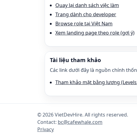
Quay lại danh sách việc làm
Trang dành cho developer
Browse role tại Việt Nam
Xem landing page theo role (gợi ý)
Tài liệu tham khảo
Các link dưới đây là nguồn chính thốn
Tham khảo mặt bằng lương (Levels.
©
2026
VietDevHire
. All rights reserved.
Contact:
bc@cafewhale.com
Privacy