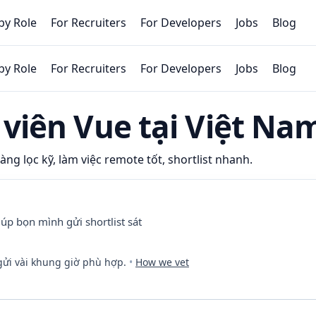
by Role
For Recruiters
For Developers
Jobs
Blog
by Role
For Recruiters
For Developers
Jobs
Blog
 viên
Vue
tại Việt Na
ng lọc kỹ, làm việc remote tốt, shortlist nhanh.
úp bọn mình gửi shortlist sát
gửi vài khung giờ phù hợp.
•
How we vet