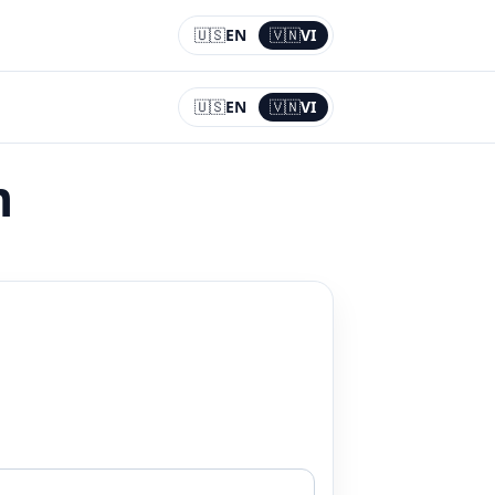
🇺🇸
EN
🇻🇳
VI
Current:
VI
🇺🇸
EN
🇻🇳
VI
Current:
VI
m