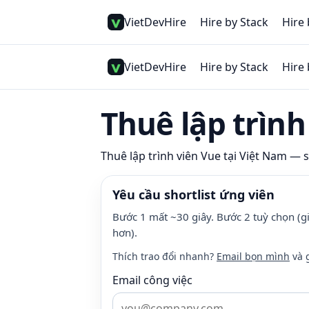
VietDevHire
Hire by Stack
Hire 
VietDevHire
Hire by Stack
Hire 
Thuê lập trình
Thuê lập trình viên
Vue
tại Việt Nam — sà
Yêu cầu shortlist ứng viên
Bước 1 mất ~30 giây. Bước 2 tuỳ chọn (gi
hơn).
Thích trao đổi nhanh?
Email bọn mình
và 
Email công việc