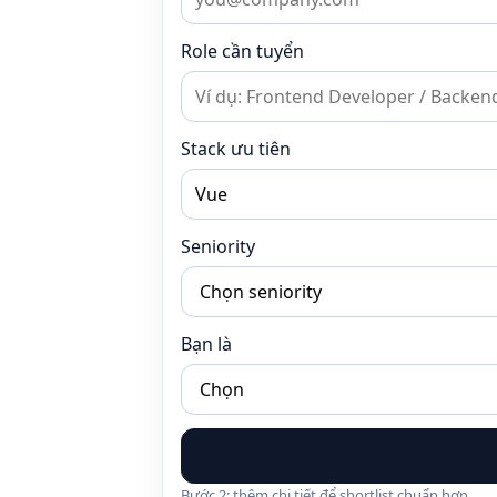
Role cần tuyển
Stack ưu tiên
Seniority
Bạn là
Bước 2: thêm chi tiết để shortlist chuẩn hơn.