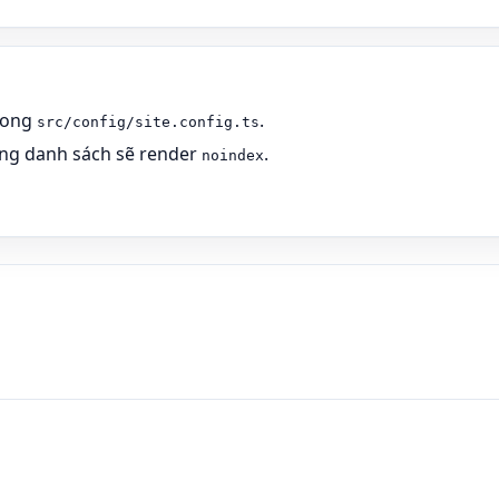
rong
.
src/config/site.config.ts
ng danh sách sẽ render
.
noindex