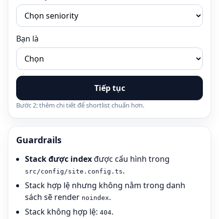
Bạn là
Tiếp tục
Bước 2: thêm chi tiết để shortlist chuẩn hơn.
Guardrails
Stack được index
được cấu hình trong
.
src/config/site.config.ts
Stack hợp lệ nhưng không nằm trong danh
sách sẽ render
.
noindex
Stack không hợp lệ:
.
404