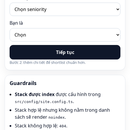
Bạn là
Tiếp tục
Bước 2: thêm chi tiết để shortlist chuẩn hơn.
Guardrails
Stack được index
được cấu hình trong
.
src/config/site.config.ts
Stack hợp lệ nhưng không nằm trong danh
sách sẽ render
.
noindex
Stack không hợp lệ:
.
404