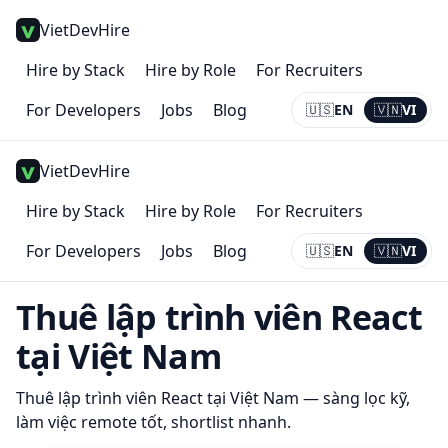
VietDevHire
Hire by Stack
Hire by Role
For Recruiters
For Developers
Jobs
Blog
🇺🇸
EN
🇻🇳
VI
Current:
VI
VietDevHire
Hire by Stack
Hire by Role
For Recruiters
For Developers
Jobs
Blog
🇺🇸
EN
🇻🇳
VI
Current:
VI
Thuê lập trình viên
React
tại Việt Nam
Thuê lập trình viên
React
tại Việt Nam — sàng lọc kỹ,
làm việc remote tốt, shortlist nhanh.