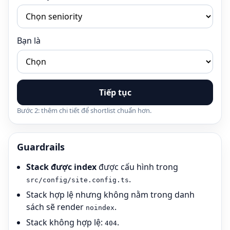
Bạn là
Tiếp tục
Bước 2: thêm chi tiết để shortlist chuẩn hơn.
Guardrails
Stack được index
được cấu hình trong
.
src/config/site.config.ts
Stack hợp lệ nhưng không nằm trong danh
sách sẽ render
.
noindex
Stack không hợp lệ:
.
404