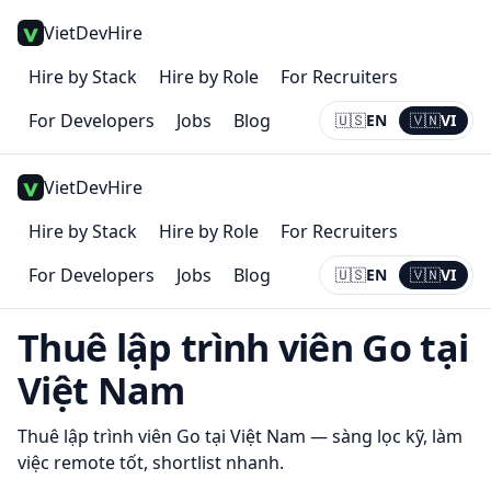
VietDevHire
Hire by Stack
Hire by Role
For Recruiters
For Developers
Jobs
Blog
🇺🇸
EN
🇻🇳
VI
Current:
VI
VietDevHire
Hire by Stack
Hire by Role
For Recruiters
For Developers
Jobs
Blog
🇺🇸
EN
🇻🇳
VI
Current:
VI
Thuê lập trình viên
Go
tại
Việt Nam
Thuê lập trình viên
Go
tại Việt Nam — sàng lọc kỹ, làm
việc remote tốt, shortlist nhanh.