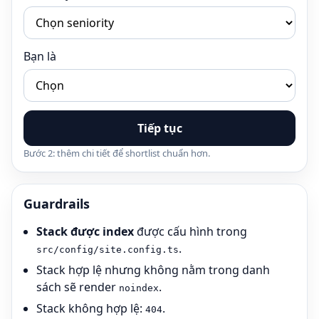
Bạn là
Tiếp tục
Bước 2: thêm chi tiết để shortlist chuẩn hơn.
Guardrails
Stack được index
được cấu hình trong
.
src/config/site.config.ts
Stack hợp lệ nhưng không nằm trong danh
sách sẽ render
.
noindex
Stack không hợp lệ:
.
404