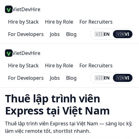
VietDevHire
Hire by Stack
Hire by Role
For Recruiters
For Developers
Jobs
Blog
🇺🇸
EN
🇻🇳
VI
Current:
VI
VietDevHire
Hire by Stack
Hire by Role
For Recruiters
For Developers
Jobs
Blog
🇺🇸
EN
🇻🇳
VI
Current:
VI
Thuê lập trình viên
Express
tại Việt Nam
Thuê lập trình viên
Express
tại Việt Nam — sàng lọc kỹ,
làm việc remote tốt, shortlist nhanh.