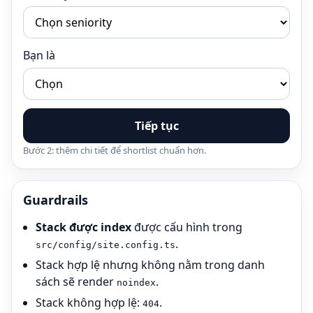
Bạn là
Tiếp tục
Bước 2: thêm chi tiết để shortlist chuẩn hơn.
Guardrails
Stack được index
được cấu hình trong
.
src/config/site.config.ts
Stack hợp lệ nhưng không nằm trong danh
sách sẽ render
.
noindex
Stack không hợp lệ:
.
404