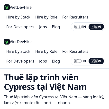
VietDevHire
Hire by Stack
Hire by Role
For Recruiters
For Developers
Jobs
Blog
🇺🇸
EN
🇻🇳
VI
Current:
VI
VietDevHire
Hire by Stack
Hire by Role
For Recruiters
For Developers
Jobs
Blog
🇺🇸
EN
🇻🇳
VI
Current:
VI
Thuê lập trình viên
Cypress
tại Việt Nam
Thuê lập trình viên
Cypress
tại Việt Nam — sàng lọc kỹ,
làm việc remote tốt, shortlist nhanh.