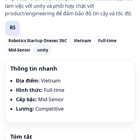
làm việc với unity và phối hợp chặt với
product/engineering để đảm bảo độ tin cậy và tốc độ.
Robotics Startup Onesec INC
Vietnam
Full-time
Mid-Senior
unity
Thông tin nhanh
Địa điểm
:
Vietnam
Hình thức
:
Full-time
Cấp bậc
:
Mid-Senior
Lương
:
Competitive
Tóm tắt