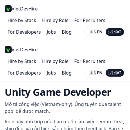
VietDevHire
Hire by Stack
Hire by Role
For Recruiters
For Developers
Jobs
Blog
🇺🇸
EN
🇻🇳
VI
Current:
VI
VietDevHire
Hire by Stack
Hire by Role
For Recruiters
For Developers
Jobs
Blog
🇺🇸
EN
🇻🇳
VI
Current:
VI
Unity Game Developer
Mô tả công việc (Vietnam-only). Ứng tuyển qua talent
pool để được match.
Role này phù hợp nếu bạn muốn làm việc remote-first,
ship đều, và cải thiện sản phẩm theo feedback. Bạn sẽ