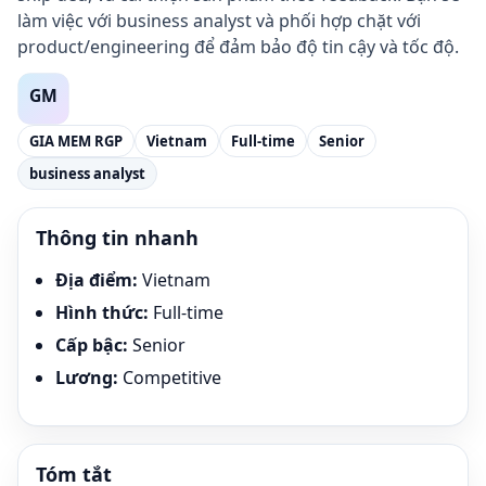
làm việc với business analyst và phối hợp chặt với
product/engineering để đảm bảo độ tin cậy và tốc độ.
GIA MEM RGP
Vietnam
Full-time
Senior
business analyst
Thông tin nhanh
Địa điểm
:
Vietnam
Hình thức
:
Full-time
Cấp bậc
:
Senior
Lương
:
Competitive
Tóm tắt