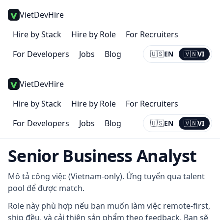
VietDevHire
Hire by Stack
Hire by Role
For Recruiters
For Developers
Jobs
Blog
🇺🇸
EN
🇻🇳
VI
Current:
VI
VietDevHire
Hire by Stack
Hire by Role
For Recruiters
For Developers
Jobs
Blog
🇺🇸
EN
🇻🇳
VI
Current:
VI
Senior Business Analyst
Mô tả công việc (Vietnam-only). Ứng tuyển qua talent
pool để được match.
Role này phù hợp nếu bạn muốn làm việc remote-first,
ship đều, và cải thiện sản phẩm theo feedback. Bạn sẽ