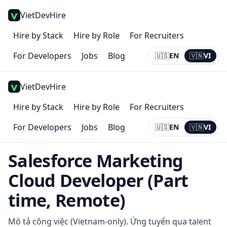
VietDevHire
Hire by Stack
Hire by Role
For Recruiters
For Developers
Jobs
Blog
🇺🇸
EN
🇻🇳
VI
Current:
VI
VietDevHire
Hire by Stack
Hire by Role
For Recruiters
For Developers
Jobs
Blog
🇺🇸
EN
🇻🇳
VI
Current:
VI
Salesforce Marketing
Cloud Developer (Part
time, Remote)
Mô tả công việc (Vietnam-only). Ứng tuyển qua talent