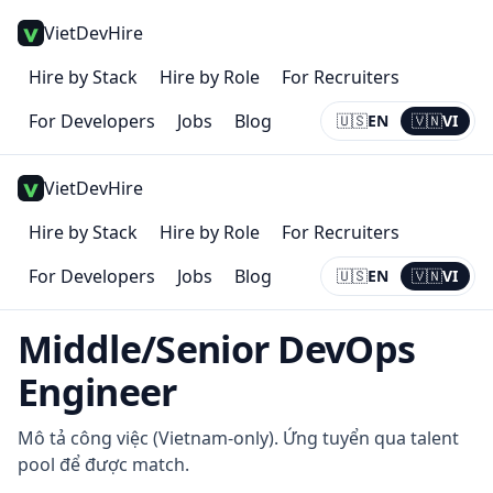
VietDevHire
Hire by Stack
Hire by Role
For Recruiters
For Developers
Jobs
Blog
🇺🇸
EN
🇻🇳
VI
Current:
VI
VietDevHire
Hire by Stack
Hire by Role
For Recruiters
For Developers
Jobs
Blog
🇺🇸
EN
🇻🇳
VI
Current:
VI
Middle/Senior DevOps
Engineer
Mô tả công việc (Vietnam-only). Ứng tuyển qua talent
pool để được match.