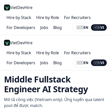
VietDevHire
Hire by Stack
Hire by Role
For Recruiters
For Developers
Jobs
Blog
🇺🇸
EN
🇻🇳
VI
Current:
VI
VietDevHire
Hire by Stack
Hire by Role
For Recruiters
For Developers
Jobs
Blog
🇺🇸
EN
🇻🇳
VI
Current:
VI
Middle Fullstack
Engineer AI Strategy
Mô tả công việc (Vietnam-only). Ứng tuyển qua talent
pool để được match.