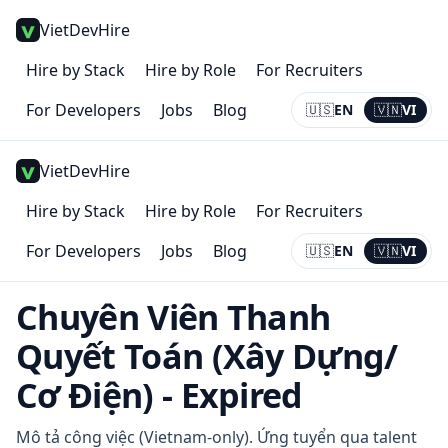
VietDevHire
Hire by Stack
Hire by Role
For Recruiters
For Developers
Jobs
Blog
🇺🇸
EN
🇻🇳
VI
Current:
VI
VietDevHire
Hire by Stack
Hire by Role
For Recruiters
For Developers
Jobs
Blog
🇺🇸
EN
🇻🇳
VI
Current:
VI
Chuyên Viên Thanh
Quyết Toán (Xây Dựng/
Cơ Điện) - Expired
Mô tả công việc (Vietnam-only). Ứng tuyển qua talent