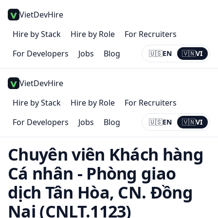
VietDevHire
Hire by Stack
Hire by Role
For Recruiters
For Developers
Jobs
Blog
🇺🇸
EN
🇻🇳
VI
Current:
VI
VietDevHire
Hire by Stack
Hire by Role
For Recruiters
For Developers
Jobs
Blog
🇺🇸
EN
🇻🇳
VI
Current:
VI
Chuyên viên Khách hàng
Cá nhân - Phòng giao
dịch Tân Hòa, CN. Đồng
Nai (CNLT.1123)