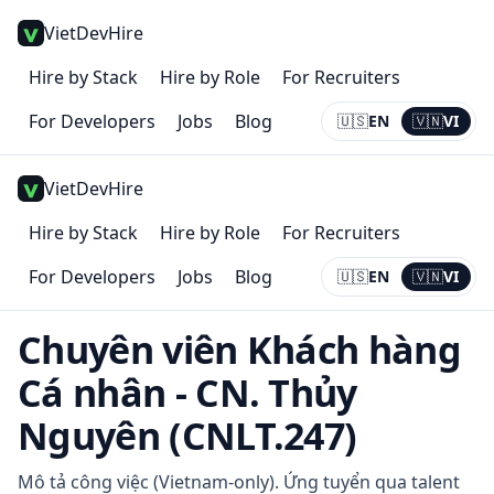
VietDevHire
Hire by Stack
Hire by Role
For Recruiters
For Developers
Jobs
Blog
🇺🇸
EN
🇻🇳
VI
Current:
VI
VietDevHire
Hire by Stack
Hire by Role
For Recruiters
For Developers
Jobs
Blog
🇺🇸
EN
🇻🇳
VI
Current:
VI
Chuyên viên Khách hàng
Cá nhân - CN. Thủy
Nguyên (CNLT.247)
Mô tả công việc (Vietnam-only). Ứng tuyển qua talent