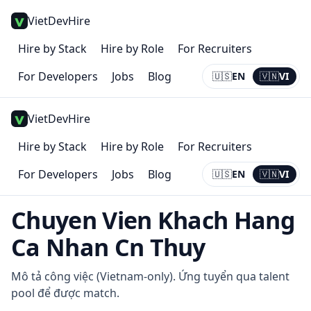
VietDevHire
Hire by Stack
Hire by Role
For Recruiters
For Developers
Jobs
Blog
🇺🇸
EN
🇻🇳
VI
Current:
VI
VietDevHire
Hire by Stack
Hire by Role
For Recruiters
For Developers
Jobs
Blog
🇺🇸
EN
🇻🇳
VI
Current:
VI
Chuyen Vien Khach Hang
Ca Nhan Cn Thuy
Mô tả công việc (Vietnam-only). Ứng tuyển qua talent
pool để được match.