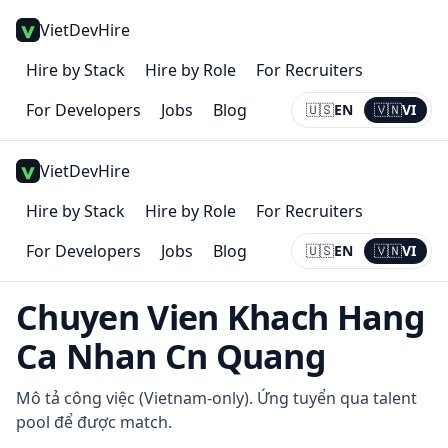
VietDevHire
Hire by Stack
Hire by Role
For Recruiters
For Developers
Jobs
Blog
🇺🇸
EN
🇻🇳
VI
Current:
VI
VietDevHire
Hire by Stack
Hire by Role
For Recruiters
For Developers
Jobs
Blog
🇺🇸
EN
🇻🇳
VI
Current:
VI
Chuyen Vien Khach Hang
Ca Nhan Cn Quang
Mô tả công việc (Vietnam-only). Ứng tuyển qua talent
pool để được match.