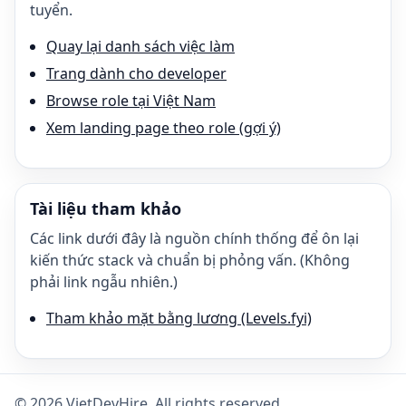
tuyển.
Quay lại danh sách việc làm
Trang dành cho developer
Browse role tại Việt Nam
Xem landing page theo role (gợi ý)
Tài liệu tham khảo
Các link dưới đây là nguồn chính thống để ôn lại
kiến thức stack và chuẩn bị phỏng vấn. (Không
phải link ngẫu nhiên.)
Tham khảo mặt bằng lương (Levels.fyi)
©
2026
VietDevHire
. All rights reserved.