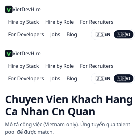
VietDevHire
Hire by Stack
Hire by Role
For Recruiters
For Developers
Jobs
Blog
🇺🇸
EN
🇻🇳
VI
Current:
VI
VietDevHire
Hire by Stack
Hire by Role
For Recruiters
For Developers
Jobs
Blog
🇺🇸
EN
🇻🇳
VI
Current:
VI
Chuyen Vien Khach Hang
Ca Nhan Cn Quan
Mô tả công việc (Vietnam-only). Ứng tuyển qua talent
pool để được match.